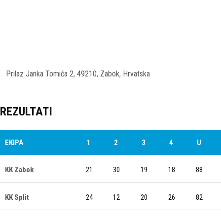
Prilaz Janka Tomića 2, 49210, Zabok, Hrvatska
REZULTATI
EKIPA
1
2
3
4
U
KK Zabok
21
30
19
18
88
KK Split
24
12
20
26
82