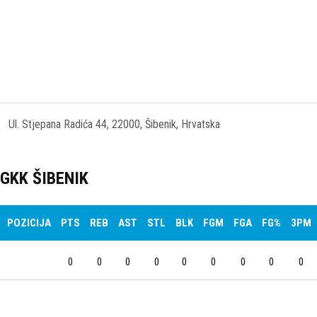
Ul. Stjepana Radića 44, 22000, Šibenik, Hrvatska
GKK ŠIBENIK
POZICIJA
PTS
REB
AST
STL
BLK
FGM
FGA
FG%
3PM
0
0
0
0
0
0
0
0
0