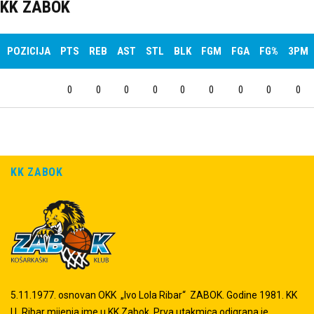
KK ZABOK
POZICIJA
PTS
REB
AST
STL
BLK
FGM
FGA
FG%
3PM
0
0
0
0
0
0
0
0
0
KK ZABOK
5.11.1977. osnovan OKK „Ivo Lola Ribar“ ZABOK. Godine 1981. KK
I.L.Ribar mijenja ime u KK Zabok. Prva utakmica odigrana je