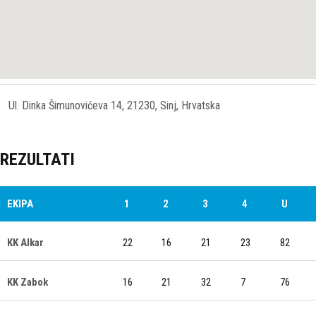
Ul. Dinka Šimunovićeva 14, 21230, Sinj, Hrvatska
REZULTATI
EKIPA
1
2
3
4
U
KK Alkar
22
16
21
23
82
KK Zabok
16
21
32
7
76