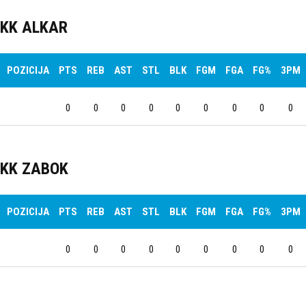
KK ALKAR
POZICIJA
PTS
REB
AST
STL
BLK
FGM
FGA
FG%
3PM
0
0
0
0
0
0
0
0
0
KK ZABOK
POZICIJA
PTS
REB
AST
STL
BLK
FGM
FGA
FG%
3PM
0
0
0
0
0
0
0
0
0