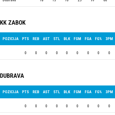
KK ZABOK
POZICIJA
PTS
REB
AST
STL
BLK
FGM
FGA
FG%
3PM
0
0
0
0
0
0
0
0
0
DUBRAVA
POZICIJA
PTS
REB
AST
STL
BLK
FGM
FGA
FG%
3PM
0
0
0
0
0
0
0
0
0