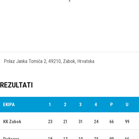
Prilaz Janka Tomića 2, 49210, Zabok, Hrvatska
REZULTATI
EKIPA
1
2
3
4
P
U
KK Zabok
23
21
31
24
66
99
Dubrava
18
13
10
25
99
66