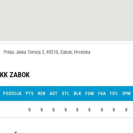
Prilaz Janka Tomića 2, 49210, Zabok, Hrvatska
KK ZABOK
POZICIJA
PTS
REB
AST
STL
BLK
FGM
FGA
FG%
3PM
0
0
0
0
0
0
0
0
0