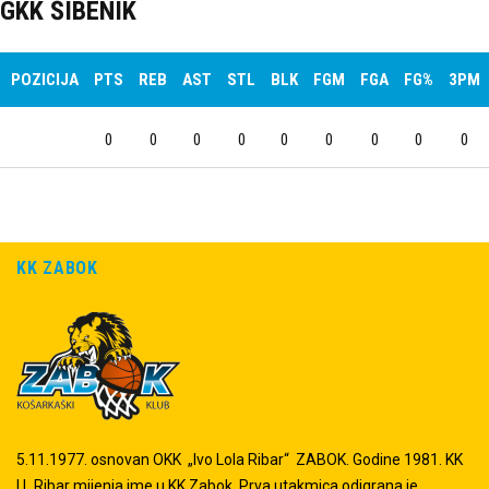
GKK ŠIBENIK
POZICIJA
PTS
REB
AST
STL
BLK
FGM
FGA
FG%
3PM
0
0
0
0
0
0
0
0
0
KK ZABOK
5.11.1977. osnovan OKK „Ivo Lola Ribar“ ZABOK. Godine 1981. KK
I.L.Ribar mijenja ime u KK Zabok. Prva utakmica odigrana je