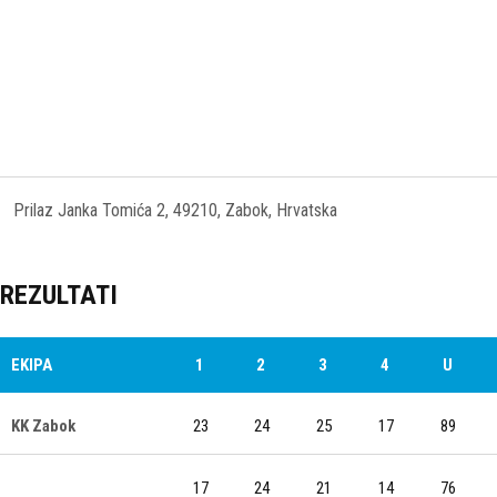
Prilaz Janka Tomića 2, 49210, Zabok, Hrvatska
REZULTATI
EKIPA
1
2
3
4
U
KK Zabok
23
24
25
17
89
17
24
21
14
76