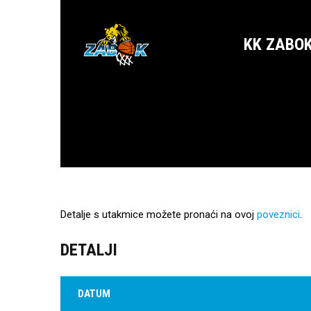
KK ZABO
Detalje s utakmice možete pronaći na ovoj
poveznici
.
DETALJI
DATUM