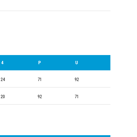
4
P
U
24
71
92
20
92
71