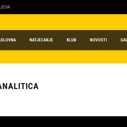
AJEVA
ASLOVNA
NATJECANJE
KLUB
NOVOSTI
GA
ANALITICA