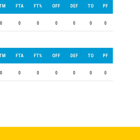
TM
FTA
FT%
OFF
DEF
TO
PF
0
0
0
0
0
0
0
TM
FTA
FT%
OFF
DEF
TO
PF
0
0
0
0
0
0
0