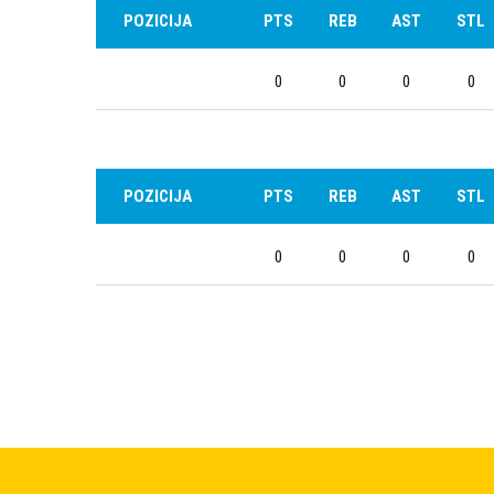
POZICIJA
PTS
REB
AST
STL
0
0
0
0
POZICIJA
PTS
REB
AST
STL
0
0
0
0