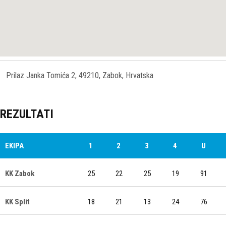
Prilaz Janka Tomića 2, 49210, Zabok, Hrvatska
REZULTATI
EKIPA
1
2
3
4
U
KK Zabok
25
22
25
19
91
KK Split
18
21
13
24
76