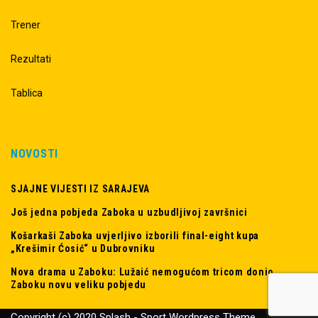
Trener
Rezultati
Tablica
NOVOSTI
SJAJNE VIJESTI IZ SARAJEVA
Još jedna pobjeda Zaboka u uzbudljivoj završnici
Košarkaši Zaboka uvjerljivo izborili final-eight kupa
„Krešimir Ćosić“ u Dubrovniku
Nova drama u Zaboku: Lužaić nemogućom tricom donio
Zaboku novu veliku pobjedu
Copyright (c) 2020 Splash - Sport Wordpress Theme