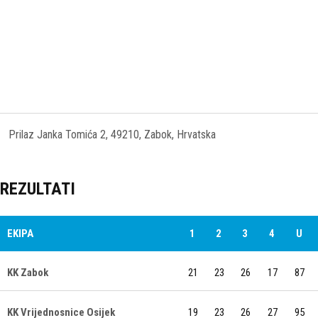
Prilaz Janka Tomića 2, 49210, Zabok, Hrvatska
REZULTATI
EKIPA
1
2
3
4
U
KK Zabok
21
23
26
17
87
KK Vrijednosnice Osijek
19
23
26
27
95