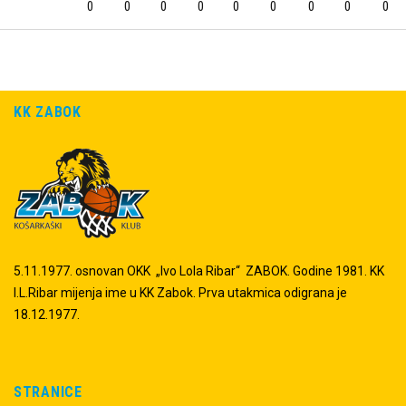
0
0
0
0
0
0
0
0
0
KK ZABOK
5.11.1977. osnovan OKK „Ivo Lola Ribar“ ZABOK. Godine 1981. KK
I.L.Ribar mijenja ime u KK Zabok. Prva utakmica odigrana je
18.12.1977.
STRANICE