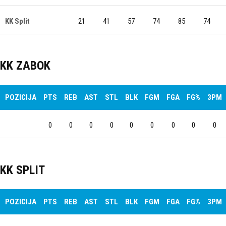
KK Split
21
41
57
74
85
74
KK ZABOK
POZICIJA
PTS
REB
AST
STL
BLK
FGM
FGA
FG%
3PM
0
0
0
0
0
0
0
0
0
KK SPLIT
POZICIJA
PTS
REB
AST
STL
BLK
FGM
FGA
FG%
3PM