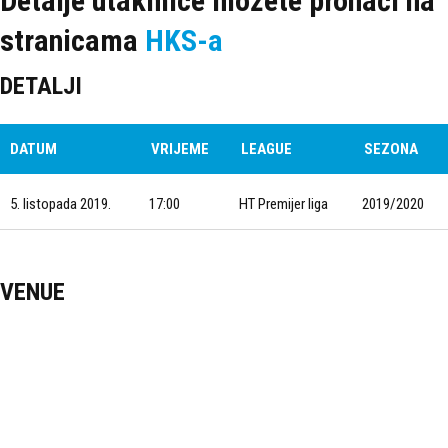
Detalje utakmice možete pronaći na
stranicama
HKS-a
DETALJI
DATUM
VRIJEME
LEAGUE
SEZONA
5. listopada 2019.
17:00
HT Premijer liga
2019/2020
VENUE