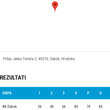
Prilaz Janka Tomića 2, 49210, Zabok, Hrvatska
REZULTATI
EKIPA
1
2
3
4
P
U
KK Zabok
26
43
66
85
74
85