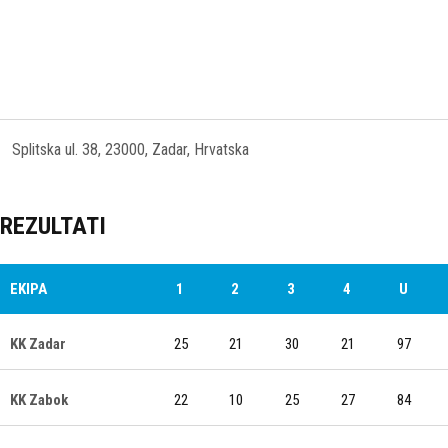
Splitska ul. 38, 23000, Zadar, Hrvatska
REZULTATI
EKIPA
1
2
3
4
U
KK Zadar
25
21
30
21
97
KK Zabok
22
10
25
27
84