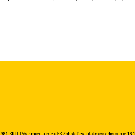
81. KK I.L.Ribar mijenja ime u KK Zabok. Prva utakmica odigrana je 18.