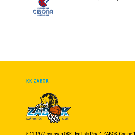
KK ZABOK
5.11.1977. osnovan OKK „Ivo Lola Ribar“ ZABOK. Godine 19