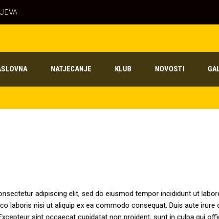
AJEVA
ASLOVNA
NATJECANJE
KLUB
NOVOSTI
GA
nsectetur adipiscing elit, sed do eiusmod tempor incididunt ut labo
co laboris nisi ut aliquip ex ea commodo consequat. Duis aute irure do
. Excepteur sint occaecat cupidatat non proident, sunt in culpa qui off