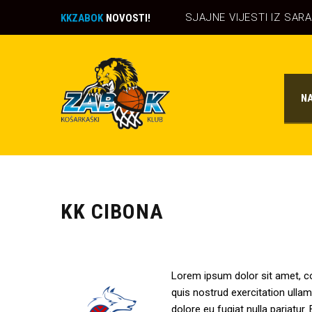
SJAJNE VIJESTI IZ SAR
KKZABOK
NOVOSTI!
N
KK CIBONA
Lorem ipsum dolor sit amet, co
quis nostrud exercitation ullam
dolore eu fugiat nulla pariatur