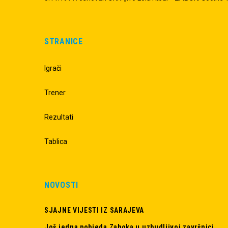
STRANICE
Igrači
Trener
Rezultati
Tablica
NOVOSTI
SJAJNE VIJESTI IZ SARAJEVA
Još jedna pobjeda Zaboka u uzbudljivoj završnici