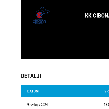
KK CIBON
DETALJI
DATUM
VR
9. svibnja 2024.
18: