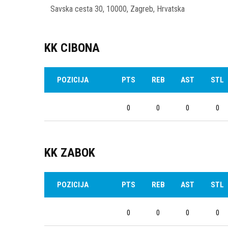
Savska cesta 30, 10000, Zagreb, Hrvatska
KK CIBONA
POZICIJA
PTS
REB
AST
STL
0
0
0
0
KK ZABOK
POZICIJA
PTS
REB
AST
STL
0
0
0
0