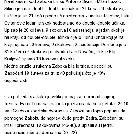
Najefikasniji kod Zaboka bili su Antonio Sikirić i Milan Lužaić.
Sikirić je imao double-double učinak od 21 koša i 10 skokova, a
Lužaić je uz 21 koš upisao i 5 asistencija. Junaku utakmice, Luki
Cvitanović jedan je skok nedostajao do double-double učinka.
Upisao je 20 koševa, 9 skokova i 6 asistencija, a jedan skok je
na kraju od double-double učinka dijelio i Dinu Cinca koji je na
kraju upisao 20 koševa, 9 skokova i 2 asistencije. Domaće je s
31 košem i 6 skokova predvodio Ivan Novačić, dok je Filip
Kraljević upisao 18 koševa i 4 skoka.
Moćno oružje u rukama Zaboka bila je trica, pogodili su
Zabočani 18 šuteva za tri iz 40 pokušaja što je 40%
uspješnosti.
Ova pobjeda svakako je veliki poticaj za momčad sjajnog
trenera Ivana Tomasa i najbolja pozivnica da se u petak u 20,10
sati Gradska sportska dvorana u Zaboku pristojno popuni i da
pomogne Zaboku da napravi čudo protiv Zadra. Zabočani su
imali i prednost u skokovima (45-40), a upisali su i jednu
asistenciju više od domaćina (23-22).