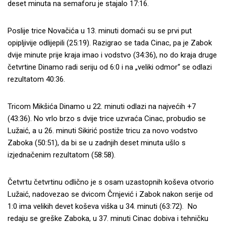
deset minuta na semaforu je stajalo 17:16.
Poslije trice Novačića u 13. minuti domaći su se prvi put
opipljivije odlijepili (25:19). Razigrao se tada Cinac, pa je Zabok
dvije minute prije kraja imao i vodstvo (34:36), no do kraja druge
četvrtine Dinamo radi seriju od 6:0 i na „veliki odmor“ se odlazi
rezultatom 40:36.
Tricom Mikšića Dinamo u 22. minuti odlazi na najvećih +7
(43:36). No vrlo brzo s dvije trice uzvraća Cinac, probudio se
Lužaić, a u 26. minuti Sikirić postiže tricu za novo vodstvo
Zaboka (50:51), da bi se u zadnjih deset minuta ušlo s
izjednačenim rezultatom (58:58).
Četvrtu četvrtinu odlično je s osam uzastopnih koševa otvorio
Lužaić, nadovezao se dvicom Črnjević i Zabok nakon serije od
1:0 ima velikih devet koševa viška u 34. minuti (63:72). No
redaju se greške Zaboka, u 37. minuti Cinac dobiva i tehničku