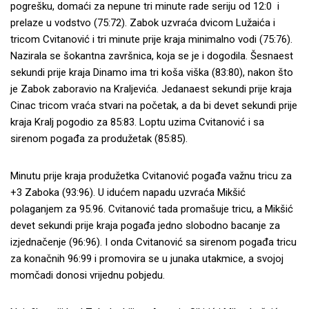
pogrešku, domaći za nepune tri minute rade seriju od 12:0 i
prelaze u vodstvo (75:72). Zabok uzvraća dvicom Lužaića i
tricom Cvitanović i tri minute prije kraja minimalno vodi (75:76).
Nazirala se šokantna završnica, koja se je i dogodila. Šesnaest
sekundi prije kraja Dinamo ima tri koša viška (83:80), nakon što
je Zabok zaboravio na Kraljevića. Jedanaest sekundi prije kraja
Cinac tricom vraća stvari na početak, a da bi devet sekundi prije
kraja Kralj pogodio za 85:83. Loptu uzima Cvitanović i sa
sirenom pogađa za produžetak (85:85).
Minutu prije kraja produžetka Cvitanović pogađa važnu tricu za
+3 Zaboka (93:96). U idućem napadu uzvraća Mikšić
polaganjem za 95.96. Cvitanović tada promašuje tricu, a Mikšić
devet sekundi prije kraja pogađa jedno slobodno bacanje za
izjednačenje (96:96). I onda Cvitanović sa sirenom pogađa tricu
za konačnih 96:99 i promovira se u junaka utakmice, a svojoj
momčadi donosi vrijednu pobjedu.