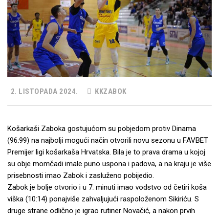
2. LISTOPADA 2024.
KKZABOK
Košarkaši Zaboka gostujućom su pobjedom protiv Dinama
(96:99) na najbolji mogući način otvorili novu sezonu u FAVBET
Premijer ligi košarkaša Hrvatska. Bila je to prava drama u kojoj
su obje momčadi imale puno uspona i padova, a na kraju je više
prisebnosti imao Zabok i zasluženo pobijedio.
Zabok je bolje otvorio i u 7. minuti imao vodstvo od četiri koša
viška (10:14) ponajviše zahvaljujući raspoloženom Sikiriću. S
druge strane odlično je igrao rutiner Novačić, a nakon prvih