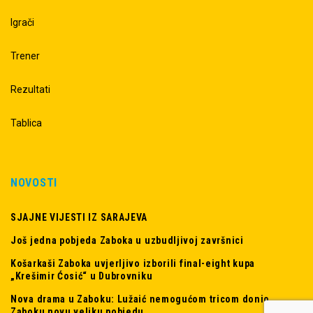
Igrači
Trener
Rezultati
Tablica
NOVOSTI
SJAJNE VIJESTI IZ SARAJEVA
Još jedna pobjeda Zaboka u uzbudljivoj završnici
Košarkaši Zaboka uvjerljivo izborili final-eight kupa
„Krešimir Ćosić“ u Dubrovniku
Nova drama u Zaboku: Lužaić nemogućom tricom donio
Zaboku novu veliku pobjedu