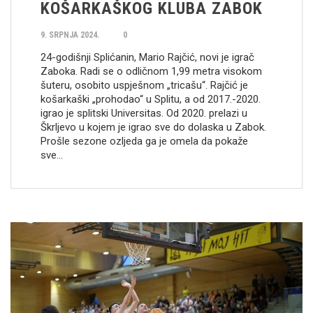
KOŠARKAŠKOG KLUBA ZABOK
9. SRPNJA 2024.
0
24-godišnji Splićanin, Mario Rajčić, novi je igrač
Zaboka. Radi se o odličnom 1,99 metra visokom
šuteru, osobito uspješnom „tricašu“. Rajčić je
košarkaški „prohodao“ u Splitu, a od 2017.-2020.
igrao je splitski Universitas. Od 2020. prelazi u
Škrljevo u kojem je igrao sve do dolaska u Zabok.
Prošle sezone ozljeda ga je omela da pokaže
sve…