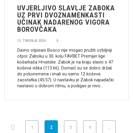
UVJERLJIVO SLAVLJE ZABOKA
UZ PRVI DVOZNAMENKASTI
UČINAK NADARENOG VIGORA
BOROVČAKA
15. TRAVNJA 2024.
0
Davno otpisani Bosco nije mogao pružiti ozbiljniji
otpor Zaboku u 30. kolu FAVBET Premijer lige
košarkaša Hrvatske. Zabok je na kraju slavio s 47
koševa viška (113:66). Domaći su se dobro držali
do poluvremena i imali su samo 12 koševa
zaostatka (45:57). U nastavku je Zabok napadački
nastavio u dobrom ritmu, a podigao je nivo…
1
2
3
4
…